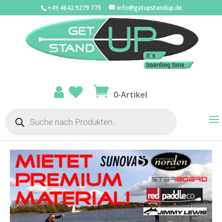
+49 4642 9279 775
info@getupstandup.de
0-Artikel
Products
search