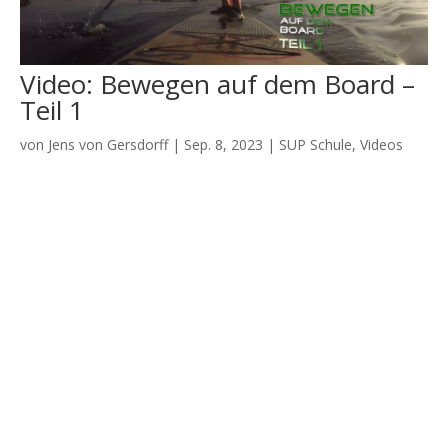
Video: Bewegen auf dem Board –
Teil 1
von
Jens von Gersdorff
|
Sep. 8, 2023
|
SUP Schule
,
Videos
Es ist der Einstieg in den Spaß: Sich auf dem Board bewegen
zu können.Hier – im wahrsten Sinne – die ersten Schritte. Wie
fange ich an? Wie halte ich dabei das Gleichgewicht? …. und
was kann ich damit noch machen? Der nächste Teil ist der
Stepback-Turn...
Video: Sicherheit – Die Leash
von
Jens von Gersdorff
|
Aug. 22, 2023
|
Produkt News
,
Videos
,
Zubehör
Mal zum Thema SUP und Sicherheit. Ich habe bei Google mal
nach “Stand Up Paddler ertrunken” gesucht. Ergebnisse der
ersten Seite unten ⬇️⬇️⬇️ Eines habe dies Fälle fast immer