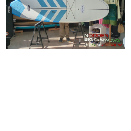
Video: First View Norden Big Diamond 9’8” Freestyle
von
Jens von Gersdorff
|
Mai 7, 2026
|
Produkt News
,
Stand
Up Boards
,
Videos
Norden Surfboards hat uns den neuen 2027 Big Diamond 9’8”
Freestyle sowohl als Testboard als auch die ersten Boards für
den Verkauf! Ideal für Early Birds, die sportlich entspannt
SUPen wollen, auch mal SUPsurfen und tricksen probieren
möchten. Hier unser...