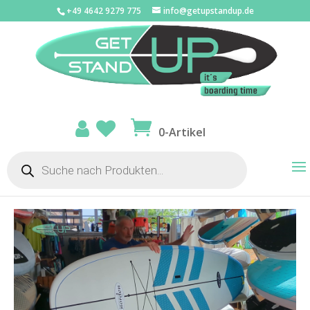
+49 4642 9279 775
info@getupstandup.de
0-Artikel
Products
search