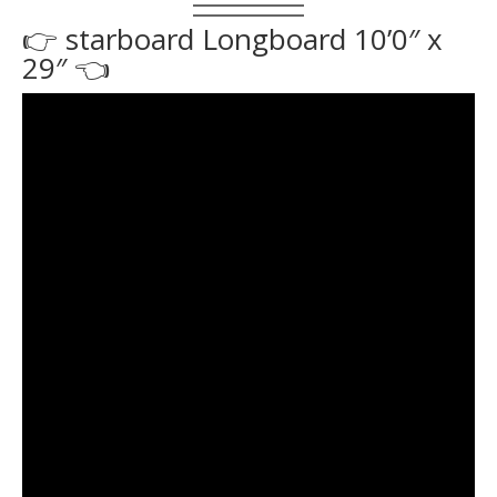
👉 starboard Longboard 10’0″ x
29″ 👈