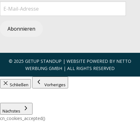
E-Mail-Adresse
Abonnieren
© 2025 GETUP STANDUP | WEBSITE POWERED BY
NETTO
WERBUNG GMBH
| ALL RIGHTS RESERVED
Schließen
Vorheriges
Nächstes
cn_cookies_accepted()