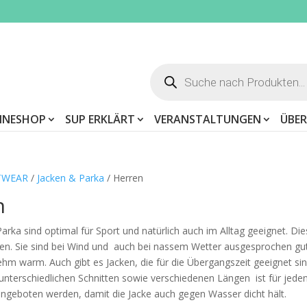
Products
search
INESHOP
SUP ERKLÄRT
VERANSTALTUNGEN
ÜBER
TWEAR
/
Jacken & Parka
/ Herren
n
arka sind optimal für Sport und natürlich auch im Alltag geeignet. Di
hen. Sie sind bei Wind und auch bei nassem Wetter ausgesprochen gut 
hm warm. Auch gibt es Jacken, die für die Übergangszeit geeignet sin
unterschiedlichen Schnitten sowie verschiedenen Längen ist für jeden
ngeboten werden, damit die Jacke auch gegen Wasser dicht hält.