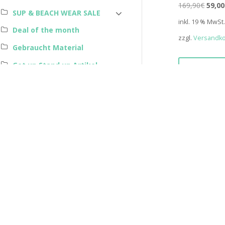
Urspr
169,90
€
59,00
SUP & BEACH WEAR SALE
Preis
inkl. 19 % MwSt
war:
Deal of the month
zzgl.
Versandk
169,9
Gebraucht Material
Get up Stand up Artikel
Schnell
SUP Bekleidung
Beachwear
STREETWEAR
Magazine
Gutscheine
Dienstleistungen