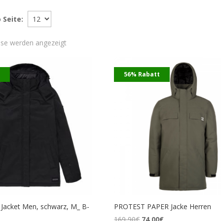
 Seite:
Nach
isse werden angezeigt
Preis
sortiert:
t
56% Rabatt
aufsteigend
Jacket Men, schwarz, M_ B-
PROTEST PAPER Jacke Herren
Ursprünglicher
Aktueller
169,90
€
74,00
€