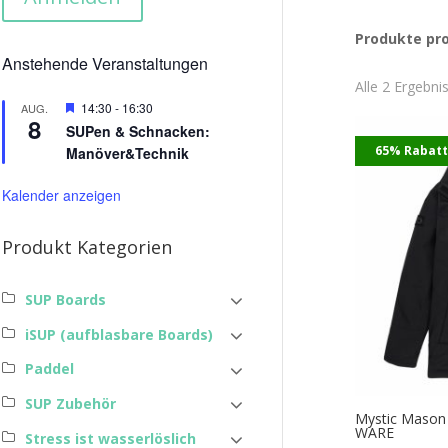
Produkte pro
Anstehende Veranstaltungen
Alle 2 Ergebn
Hervorgehoben
14:30
-
16:30
AUG.
8
SUPen & Schnacken:
65% Rabat
Manöver&Technik
Kalender anzeigen
Produkt Kategorien
SUP Boards
iSUP (aufblasbare Boards)
Paddel
SUP Zubehör
Mystic Mason 
WARE
Stress ist wasserlöslich