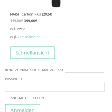
NAISH Carbon Plus (2024)
Ursprünglicher
Aktueller
449,00
€
399,00
€
Preis
Preis
inkl. MwSt.
war:
ist:
zzgl.
Versandkosten
449,00€
399,00€.
Schnellansicht
BENUTZERNAME ODER E-MAIL-ADRESSE
PASSWORT
ANGEMELDET BLEIBEN