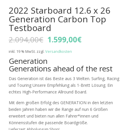
2022 Starboard 12.6 x 26
Generation Carbon Top
Testboard
Ursprünglicher
Aktueller
2.094,00
€
1.599,00
€
Preis
Preis
war:
ist:
inkl. 19 % MwSt.
zzgl.
Versandkosten
2.094,00€
1.599,00€.
Generation
Generations ahead of the rest
Das Generation ist das Beste aus 3 Welten. Surfing, Racing
und Touring Unsere Empfehlung als 1-Brett Lösung. Ein
echtes High-Performance Allround Board.
Mit dem großen Erfolg des GENERATION in den letzten
beiden Jahren haben wir die Range auf nun 6 Größen
erweitert und bieten nun allen Fahrer*innen und
Könnensstufen die passende Boardgröße.
Lieferzeit:
Abholung im Shop!