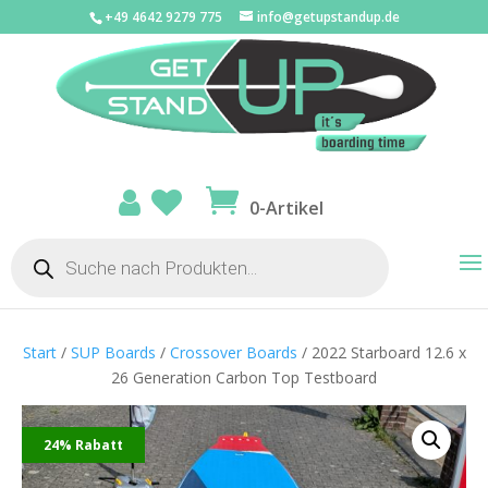
+49 4642 9279 775
info@getupstandup.de
0-Artikel
Products
search
Start
/
SUP Boards
/
Crossover Boards
/ 2022 Starboard 12.6 x
26 Generation Carbon Top Testboard
24% Rabatt