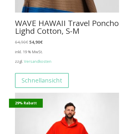
WAVE HAWAII Travel Poncho
Lighd Cotton, S-M
Ursprünglicher
Aktueller
64,90
€
54,90
€
Preis
Preis
inkl. 19 % MwSt.
war:
ist:
zzgl.
Versandkosten
64,90€
54,90€.
Schnellansicht
29% Rabatt