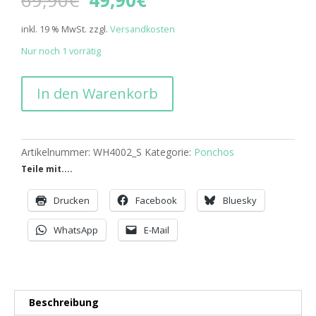
Preis
Preis
war:
ist:
inkl. 19 % MwSt.
zzgl.
Versandkosten
69,90€
49,90€.
Nur noch 1 vorrätig
WAVE
In den Warenkorb
HAWAII
Bamboo
Poncho
Dos
Artikelnummer:
WH4002_S
Kategorie:
Ponchos
S
Teile mit....
-
Sonderpreis
Drucken
Facebook
Bluesky
-
ohne
WhatsApp
E-Mail
Kordel
Menge
Beschreibung