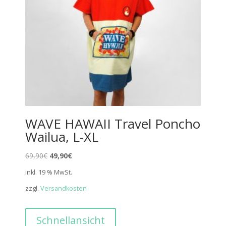
WAVE HAWAII Travel Poncho
Wailua, L-XL
Ursprünglicher
Aktueller
69,90
€
49,90
€
Preis
Preis
inkl. 19 % MwSt.
war:
ist:
zzgl.
Versandkosten
69,90€
49,90€.
Schnellansicht