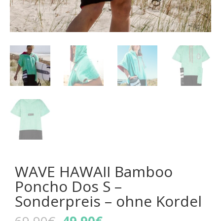
WAVE HAWAII Bamboo
Poncho Dos S –
Sonderpreis – ohne Kordel
Ursprünglicher
Aktueller
69,90
€
49,90
€