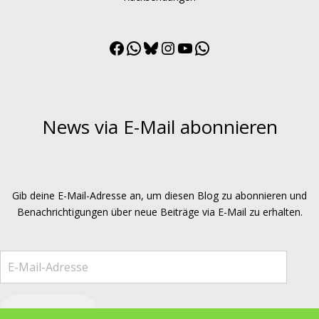
Facebook
WhatsApp
Bluesky
Instagram
YouTube
WhatsApp
Channel
News via E-Mail abonnieren
Gib deine E-Mail-Adresse an, um diesen Blog zu abonnieren und
Benachrichtigungen über neue Beiträge via E-Mail zu erhalten.
E-Mail-Adresse
Abonnieren