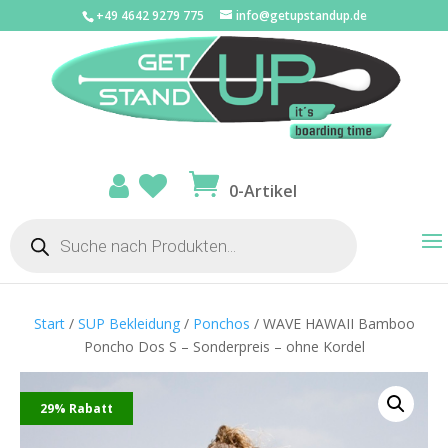
+49 4642 9279 775
info@getupstandup.de
0-Artikel
Products
search
Start
/
SUP Bekleidung
/
Ponchos
/ WAVE HAWAII Bamboo
Poncho Dos S – Sonderpreis – ohne Kordel
29% Rabatt