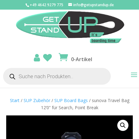
+49 4642 9279 775
info@getupstandup.de
0-Artikel
Products
search
Start
/
SUP Zubehör
/
SUP Board Bags
/ sunova Travel Bag
12’0” für Search, Point Break