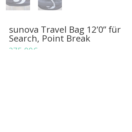
sunova Travel Bag 12’0” für
Search, Point Break
275,00
€
inkl. 19 % MwSt.
zzgl.
Versandkosten
sunova Travel Bag 12’0”
Nicht auf Lager! Wir melden uns bei Dir!
Artikelnummer:
XB00247
Kategorie:
SUP Board Bags
Teile mit....
Drucken
Facebook
Bluesky
WhatsApp
E-Mail