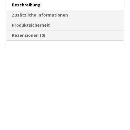
Beschreibung
Zusätzliche Informationen
Produktsicherheit
Rezensionen (0)
“Ein inspirierendes Board, das dich
zu neuen Abenteuern führt.”
Die Expedition Eco wurde in Zusammenarbeit mit
Norm Hann, einem Küstenexpeditionsleiter und
Great Bear Rainforest-Naturschutzpaddler in Kanada,
entwickelt.
Dieses Board wurde gebaut, um Küsten,
Seen und Flüsse zu erkunden.
Es ist ein stabiles und
leistungsstarkes Board, das Sie mit Ausrüstung über
Nacht aufladen können, um sich auf Ihr nächstes
Abenteuer einzulassen.
Norms fortwährender Beitrag