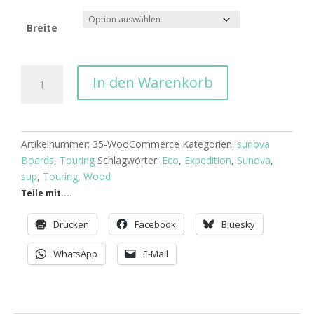
Breite
sunova
In den Warenkorb
Expedition
Menge
Artikelnummer:
35-WooCommerce
Kategorien:
sunova
Boards
,
Touring
Schlagwörter:
Eco
,
Expedition
,
Sunova
,
sup
,
Touring
,
Wood
Teile mit....
Drucken
Facebook
Bluesky
WhatsApp
E-Mail