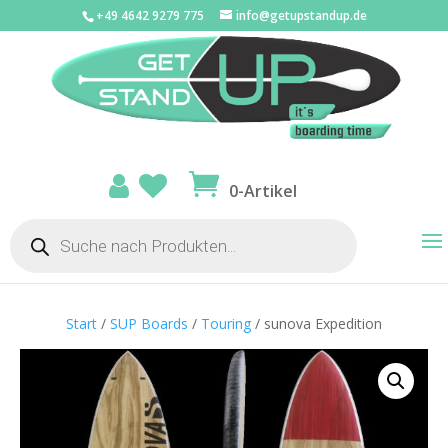
+49 4642 9279 775
info@getupstandup.de
0-Artikel
Products
search
Start
/
SUP Boards
/
Touring
/ sunova Expedition