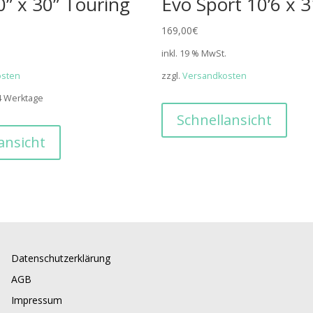
0” x 30” Touring
Evo Sport 10’6 x 3
169,00
€
.
inkl. 19 % MwSt.
osten
zzgl.
Versandkosten
14 Werktage
Schnellansicht
ansicht
Datenschutzerklärung
AGB
Impressum