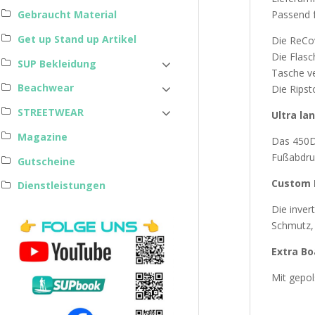
Gebraucht Material
Passend
Get up Stand up Artikel
Die ReCo
Die Flasc
SUP Bekleidung
Tasche ve
Beachwear
Die Ripst
STREETWEAR
Ultra la
Magazine
Das 450D 
Fußabdru
Gutscheine
Custom 
Dienstleistungen
Die inver
Schmutz, 
Extra Bo
Mit gepol