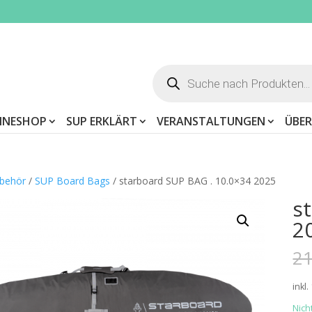
Products
search
INESHOP
SUP ERKLÄRT
VERANSTALTUNGEN
ÜBER
behör
/
SUP Board Bags
/ starboard SUP BAG . 10.0×34 2025
s
2
21
inkl
Nich