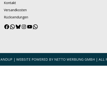
Kontakt
Versandkosten
Rücksendungen
Facebook
WhatsApp
Bluesky
Instagram
YouTube
WhatsApp
Channel
STANDUP | WEBSITE POWERED BY
NETTO WERBUNG GMBH
| ALL 