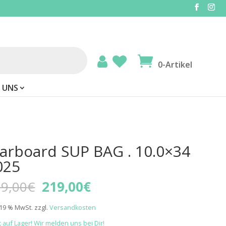
0-Artikel
 UNS
tarboard SUP BAG . 10.0×34
025
Ursprünglicher
Aktueller
9,00
€
219,00
€
Preis
Preis
war:
ist:
. 19 % MwSt.
zzgl.
Versandkosten
219,00€
219,00€.
t auf Lager! Wir melden uns bei Dir!