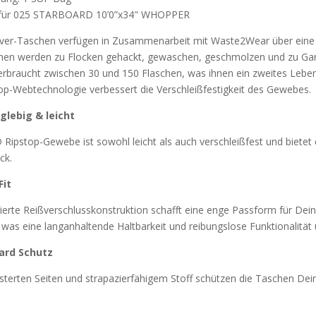
 für 025 STARBOARD 10’0”x34" WHOPPER
ver-Taschen verfügen in Zusammenarbeit mit Waste2Wear über eine 4
hen werden zu Flocken gehackt, gewaschen, geschmolzen und zu Garn
rbraucht zwischen 30 und 150 Flaschen, was ihnen ein zweites Leben
op-Webtechnologie verbessert die Verschleißfestigkeit des Gewebes.
nglebig & leicht
Ripstop-Gewebe ist sowohl leicht als auch verschleißfest und bietet
ck.
Fit
tierte Reißverschlusskonstruktion schafft eine enge Passform für De
was eine langanhaltende Haltbarkeit und reibungslose Funktionalität 
ard Schutz
sterten Seiten und strapazierfähigem Stoff schützen die Taschen Dei