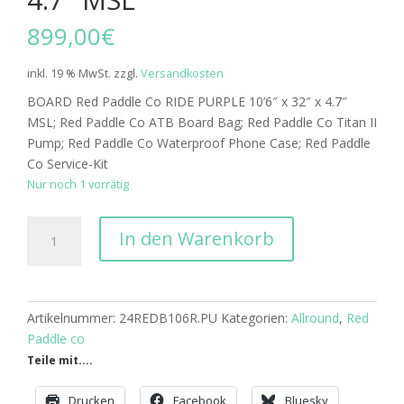
899,00
€
inkl. 19 % MwSt.
zzgl.
Versandkosten
BOARD Red Paddle Co RIDE PURPLE 10’6″ x 32″ x 4.7″
MSL; Red Paddle Co ATB Board Bag; Red Paddle Co Titan II
Pump; Red Paddle Co Waterproof Phone Case; Red Paddle
Co Service-Kit
Nur noch 1 vorrätig
Red
In den Warenkorb
Paddle
Co
BOARD
RIDE
Artikelnummer:
24REDB106R.PU
Kategorien:
Allround
,
Red
PURPLE
Paddle co
10'6"
Teile mit....
x
32"
Drucken
Facebook
Bluesky