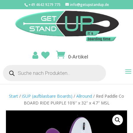
+49 4642 9279 775
info@getupstandup.de
0-Artikel
Products
search
Start
/
iSUP (aufblasbare Boards)
/
Allround
/ Red Paddle Co
BOARD RIDE PURPLE 10’6″ x 32″ x 4.7″ MSL