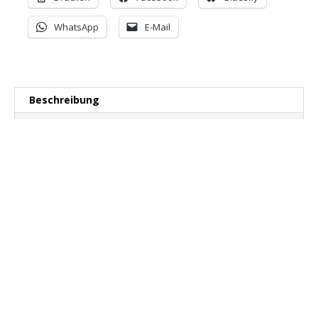
x
4.7"
WhatsApp
E-Mail
MSL
Menge
Beschreibung
Zusätzliche Informationen
Produktsicherheit
Rezensionen (0)
Das beliebteste
aufpumpbare Paddelboard
der Welt!
Es kann von fast allen Paddlern für jeden Zweck
verwendet werden. Wenn Du neu im Paddelboarding
bist oder ein Board für die ganze Familie suchst,