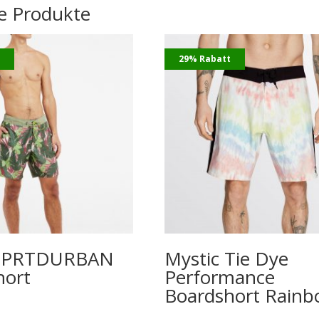
e Produkte
t
29% Rabatt
t PRTDURBAN
Mystic Tie Dye
hort
Performance
Boardshort Rain
nglicher
Aktueller
€