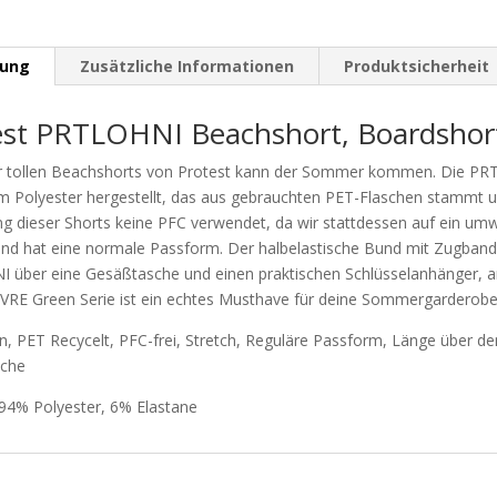
bung
Zusätzliche Informationen
Produktsicherheit
est PRTLOHNI Beachshort, Boardshor
r tollen Beachshorts von Protest kann der Sommer kommen. Die PRTLOH
em Polyester hergestellt, das aus gebrauchten PET-Flaschen stammt 
ng dieser Shorts keine PFC verwendet, da wir stattdessen auf ein um
nd hat eine normale Passform. Der halbelastische Bund mit Zugbandv
 über eine Gesäßtasche und einen praktischen Schlüsselanhänger, a
PVRE Green Serie ist ein echtes Musthave für deine Sommergarderobe
, PET Recycelt, PFC-frei, Stretch, Reguläre Passform, Länge über dem
sche
 94% Polyester, 6% Elastane