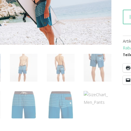
Prot
PRT
Bea
Men
Art
Rab
Teil