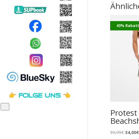
Ähnlich
43% Rabat
Protes
Beachs
Ursprü
59,95
€
34,00