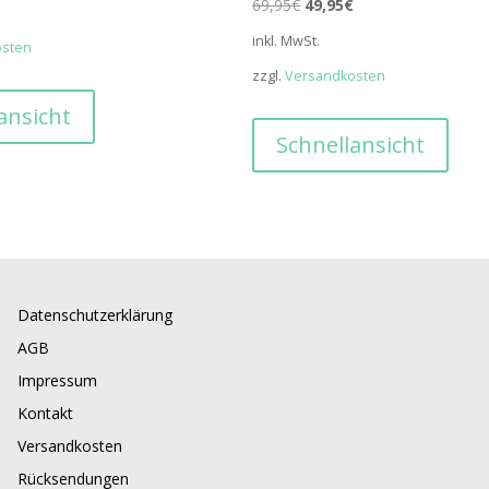
Preis
Ursprünglicher
Aktueller
69,95
€
49,95
€
ist:
Preis
Preis
inkl. MwSt.
osten
34,00€.
war:
ist:
zzgl.
Versandkosten
69,95€
49,95€.
ansicht
Schnellansicht
Datenschutzerklärung
AGB
Impressum
Kontakt
Versandkosten
Rücksendungen