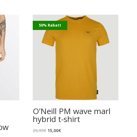
50% Rabatt
O’Neill PM wave marl
hybrid t-shirt
bow
Ursprünglicher
Aktueller
29,99
€
15,00
€