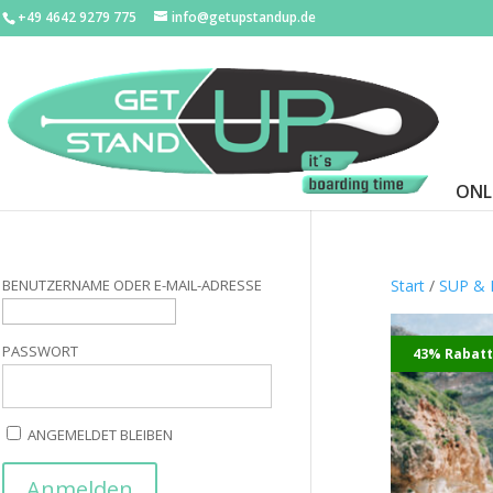
+49 4642 9279 775
info@getupstandup.de
ONL
BENUTZERNAME ODER E-MAIL-ADRESSE
Start
/
SUP &
PASSWORT
43% Rabat
ANGEMELDET BLEIBEN