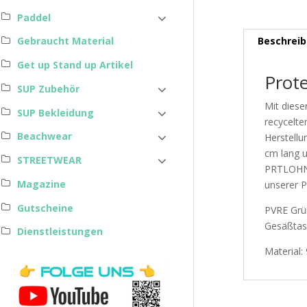
Paddel
Beschrei
Gebraucht Material
Get up Stand up Artikel
Prot
SUP Zubehör
Mit diese
SUP Bekleidung
recycelt
Beachwear
Herstellu
cm lang u
STREETWEAR
PRTLOHNI
Magazine
unserer 
Gutscheine
PVRE Grün
Gesäßta
Dienstleistungen
Material: