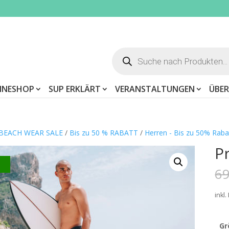
Products
search
INESHOP
SUP ERKLÄRT
VERANSTALTUNGEN
ÜBER
 BEACH WEAR SALE
/
Bis zu 50 % RABATT
/
Herren - Bis zu 50% Raba
P
t
69
inkl
Gr