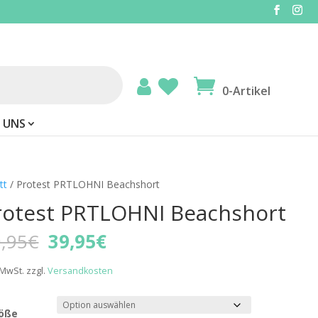
0-Artikel
 UNS
tt
/ Protest PRTLOHNI Beachshort
rotest PRTLOHNI Beachshort
Ursprünglicher
Aktueller
,95
€
39,95
€
Preis
Preis
war:
ist:
. MwSt.
zzgl.
Versandkosten
69,95€
39,95€.
öße