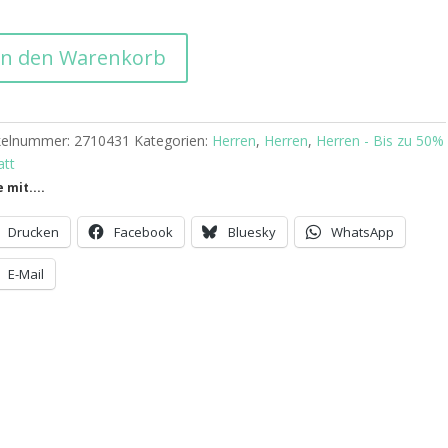
est
In den Warenkorb
LOHNI
chshort
ge
ikelnummer:
2710431
Kategorien:
Herren
,
Herren
,
Herren - Bis zu 50%
att
e mit....
Drucken
Facebook
Bluesky
WhatsApp
E-Mail