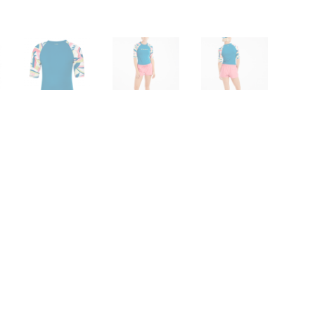
bung
Zusätzliche Informationen
Produktsicherheit
est PRTEden Surf-Shirt