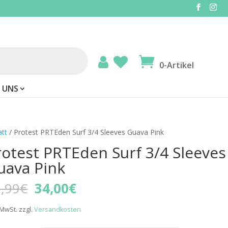
0-Artikel
 UNS
att
/ Protest PRTEden Surf 3/4 Sleeves Guava Pink
rotest PRTEden Surf 3/4 Sleeves
uava Pink
Ursprünglicher
Aktueller
,99
€
34,00
€
Preis
Preis
war:
ist:
. MwSt.
zzgl.
Versandkosten
49,99€
34,00€.