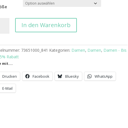
öße
est
In den Warenkorb
Eden
ves
ikelnummer:
73651000_841
Kategorien:
Damen
,
Damen
,
Damen - Bis
va
35% Rabatt
e mit....
ge
Drucken
Facebook
Bluesky
WhatsApp
E-Mail