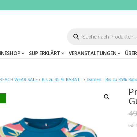
Products
search
INESHOP
SUP ERKLÄRT
VERANSTALTUNGEN
ÜBER
 BEACH WEAR SALE
/
Bis zu 35 % RABATT
/
Damen - Bis zu 35% Rab
P
G
t
49
inkl