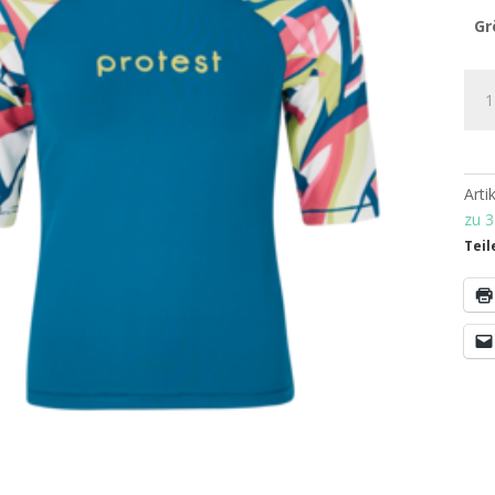
Gr
Prot
PRT
Surf
3/4
Slee
Art
Gua
zu 
Pink
Teil
Men