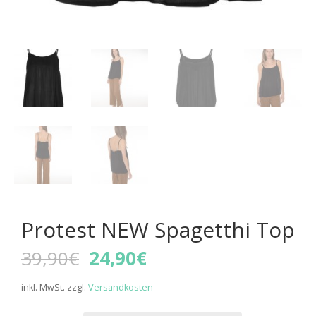
Protest NEW Spagetthi Top
Ursprünglicher
Aktueller
39,90
€
24,90
€
Preis
Preis
war:
ist:
inkl. MwSt.
zzgl.
Versandkosten
39,90€
24,90€.