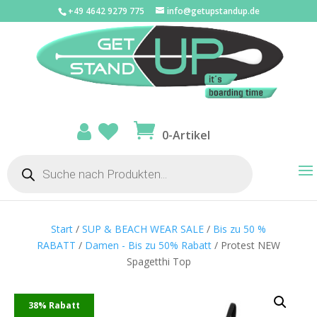
+49 4642 9279 775
info@getupstandup.de
0-Artikel
Products
search
Start
/
SUP & BEACH WEAR SALE
/
Bis zu 50 %
RABATT
/
Damen - Bis zu 50% Rabatt
/ Protest NEW
Spagetthi Top
38% Rabatt