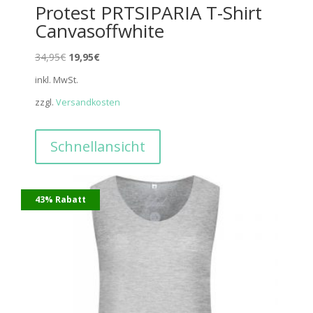
Protest PRTSIPARIA T-Shirt
Canvasoffwhite
Ursprünglicher
Aktueller
34,95
€
19,95
€
Preis
Preis
inkl. MwSt.
war:
ist:
zzgl.
Versandkosten
34,95€
19,95€.
Schnellansicht
43% Rabatt