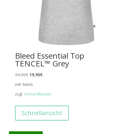
Bleed Essential Top
TENCEL™ Grey
Ursprünglicher
Aktueller
34,90
€
19,90
€
Preis
Preis
inkl. MwSt.
war:
ist:
zzgl.
Versandkosten
34,90€
19,90€.
Schnellansicht