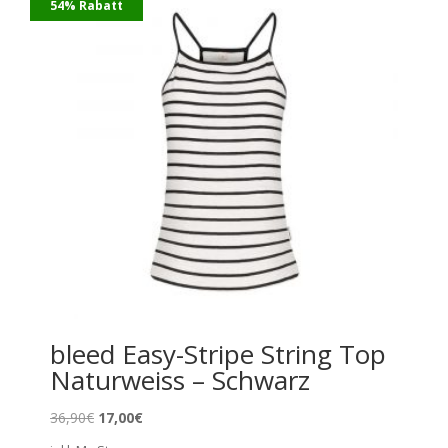
54% Rabatt
bleed Easy-Stripe String Top
Naturweiss – Schwarz
Ursprünglicher
Aktueller
36,90
€
17,00
€
Preis
Preis