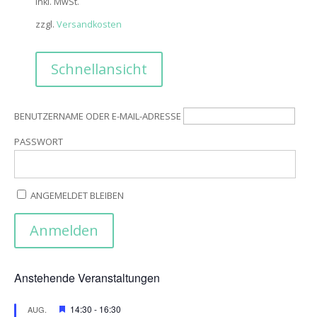
inkl. MwSt.
war:
ist:
zzgl.
Versandkosten
36,90€
17,00€.
Schnellansicht
BENUTZERNAME ODER E-MAIL-ADRESSE
PASSWORT
ANGEMELDET BLEIBEN
Anstehende Veranstaltungen
Hervorgehoben
14:30
-
16:30
AUG.