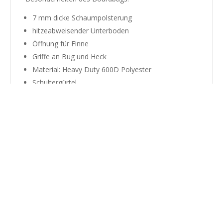
7 mm dicke Schaumpolsterung
hitzeabweisender Unterboden
Öffnung für Finne
Griffe an Bug und Heck
Material: Heavy Duty 600D Polyester
Schultergürtel
Korrosionsfreier Reißverschluß
Straps für Paddelbefestigung
Allround Shape mit runder Nase.
Ähnliche Produkte