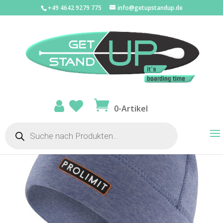
+49 4642 9279 775
info@getupstandup.de
Start
/
SUP Bekleidung
/
Beanies
/ Prolimit Neo Beanie
Mercury DL
0-Artikel
Products
search