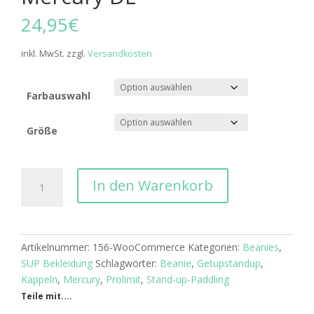
24,95
€
inkl. MwSt.
zzgl.
Versandkosten
Farbauswahl
Größe
Prolimit
In den Warenkorb
Neo
Beanie
Mercury
DL
Artikelnummer:
156-WooCommerce
Kategorien:
Beanies
,
Menge
SUP Bekleidung
Schlagwörter:
Beanie
,
Getupstandup
,
Kappeln
,
Mercury
,
Prolimit
,
Stand-up-Paddling
Teile mit....