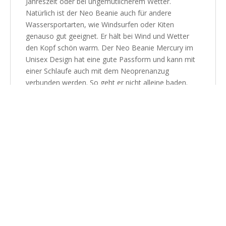
Jahreszeit oder bei ungemütlicherem Wetter.
Natürlich ist der Neo Beanie auch für andere
Wassersportarten, wie Windsurfen oder Kiten
genauso gut geeignet. Er hält bei Wind und Wetter
den Kopf schön warm. Der Neo Beanie Mercury im
Unisex Design hat eine gute Passform und kann mit
einer Schlaufe auch mit dem Neoprenanzug
verbunden werden. So geht er nicht alleine baden.
Den Beanie Mercury gibt es in verschiedenen Farben
und Größen (S, M, L, XL). Mit doppelt kaschiertem
Neopren und dem doppelten Saum hält er den Kopf
besonders gut warm.
Lieferumfang: 1 Beanie
Größenauswahl:
Umfang Size Beanie
S 55 – 57cm
M 56,5 – 58,5cm