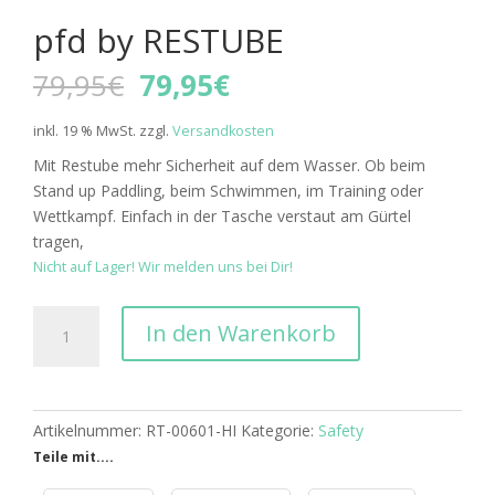
pfd by RESTUBE
Ursprünglicher
Aktueller
79,95
€
79,95
€
Preis
Preis
war:
ist:
inkl. 19 % MwSt.
zzgl.
Versandkosten
79,95€
79,95€.
Mit Restube mehr Sicherheit auf dem Wasser. Ob beim
Stand up Paddling, beim Schwimmen, im Training oder
Wettkampf. Einfach in der Tasche verstaut am Gürtel
tragen,
Nicht auf Lager! Wir melden uns bei Dir!
pfd
In den Warenkorb
by
RESTUBE
Menge
Artikelnummer:
RT-00601-HI
Kategorie:
Safety
Teile mit....