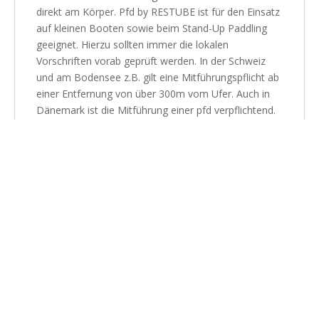
direkt am Körper. Pfd by RESTUBE ist für den Einsatz
auf kleinen Booten sowie beim Stand-Up Paddling
geeignet. Hierzu sollten immer die lokalen
Vorschriften vorab geprüft werden. In der Schweiz
und am Bodensee z.B. gilt eine Mitführungspflicht ab
einer Entfernung von über 300m vom Ufer. Auch in
Dänemark ist die Mitführung einer pfd verpflichtend.
Kleinste und leichteste aufblasbare CE zertifizierte
Schwimmhilfe (50N Klasse)
Tatsächlicher Auftrieb 75N
Auftriebskörperform: quadratisch mit Nackengurt
Bis zu 50 Auslösungen
Auch mit dem Mundventil aufblasbar
Bläst sich in Sekunden nach einen Zug am Auslöser
auf
Einfach wieder zu packen
CE konform nach DIN EN ISO 12402-5 / DIN EN