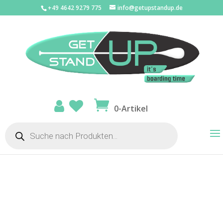
+49 4642 9279 775
info@getupstandup.de
Start
/
SUP Zubehör
/
Safety
/ pfd by RESTUBE
0-Artikel
Products
search