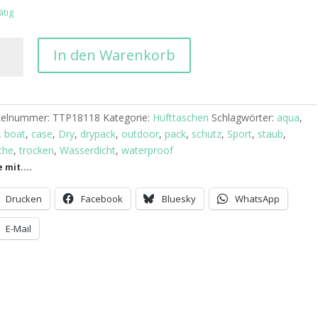
ätig
rBoard
In den Warenkorb
erdichte
tasche
HT
ikelnummer:
TTP18118
Kategorie:
Hüfttaschen
Schlagwörter:
aqua
,
,
boat
,
case
,
Dry
,
drypack
,
outdoor
,
pack
,
schutz
,
Sport
,
staub
,
b
che
,
trocken
,
Wasserdicht
,
waterproof
ge
e mit....
Drucken
Facebook
Bluesky
WhatsApp
E-Mail