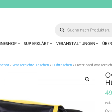
Products
search
INESHOP
SUP ERKLÄRT
VERANSTALTUNGEN
ÜBER
behör
/
Wasserdichte Taschen
/
Hüfttaschen
/ OverBoard wasserdich
O
H
49
inkl
Ove