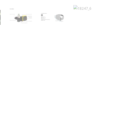
bung
Zusätzliche Informationen
Produktsicherheit
 wasserdichte Bauchtasche mit Rollverschluss.
end für alle Aktivitäten auf dem Wasser geeignet, bei denen man Hä
n abnehmbaren Bauchgurt aus Dry Mesh passend bis zu einem Hüft
llt aus haltbarem, umweltfreundlichem TPU und mit dem Fold Seal Sy
he mit spritzwasserfestem Reissverschluss (IP65)
hluss wasserdicht bei vorübergehender Überflutung (IP66)