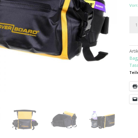
Vorr
Ove
wass
Hüft
LIG
2
Art
L
Bag
Gel
Tas
Men
Teil