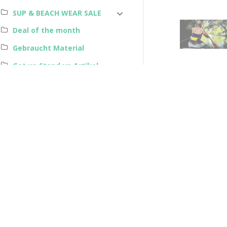
SUP & BEACH WEAR SALE
Deal of the month
Gebraucht Material
Get up Stand up Artikel
SUP Bekleidung
Beachwear
Beschrei
STREETWEAR
Magazine
Bequeme,
Hervorrag
Gutscheine
Durch de
Dienstleistungen
Hergeste
Features:
Fronttasc
Rollversc