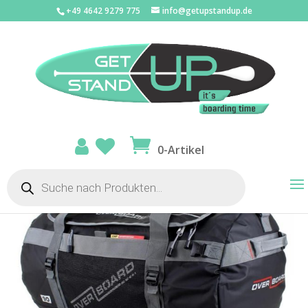
+49 4642 9279 775
info@getupstandup.de
Start
/
SUP Zubehör
/
Wasserdichte
Taschen
/
Travelbag
/ OverBoard wasserdichte Duffel Bag 90
Lit ADV Schwa
0-Artikel
Products
search