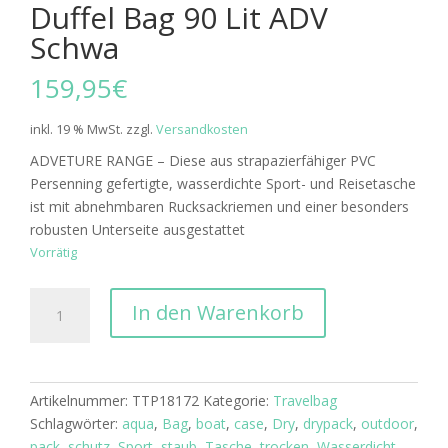
Duffel Bag 90 Lit ADV
Schwa
159,95
€
inkl. 19 % MwSt.
zzgl.
Versandkosten
ADVETURE RANGE – Diese aus strapazierfähiger PVC
Persenning gefertigte, wasserdichte Sport- und Reisetasche
ist mit abnehmbaren Rucksackriemen und einer besonders
robusten Unterseite ausgestattet
Vorrätig
OverBoard
In den Warenkorb
wasserdichte
Duffel
Bag
90
Artikelnummer:
TTP18172
Kategorie:
Travelbag
Lit
Schlagwörter:
aqua
,
Bag
,
boat
,
case
,
Dry
,
drypack
,
outdoor
,
ADV
pack
,
schutz
,
Sport
,
staub
,
Tasche
,
trocken
,
Wasserdicht
,