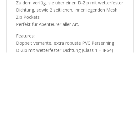
Zu dem verfügt sie über einen D-Zip mit wetterfester
Dichtung, sowie 2 seitlichen, innenliegenden Mesh
Zip Pockets.
Perfekt für Abenteurer aller Art.
Features:
Doppelt vernähte, extra robuste PVC Persenning
D-Zip mit wetterfester Dichtung (Class 1 = IP64)
Robuste Unterseite
Abnehmbare Rucksackriemen
Abschliessbare Reißverschlüsse
2 innenliegende Mesh Zip Pockets
4 Fixierungsriemen
Abnehmbarer Heavy Duty Schulterriemen
Je ein Trageriemen an den Stirnseiten
Gepolsterter Tragegriff
Klarsicht Adresstasche auf der Oberseite
Maße:
Breite: 42cm