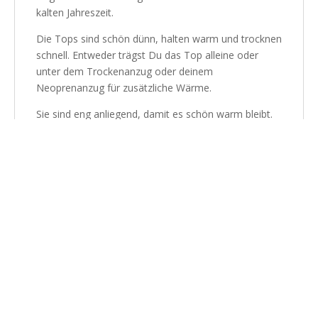
kalten Jahreszeit.
Die Tops sind schön dünn, halten warm und trocknen
schnell. Entweder trägst Du das Top alleine oder
unter dem Trockenanzug oder deinem
Neoprenanzug für zusätzliche Wärme.
Sie sind eng anliegend, damit es schön warm bleibt.
Der Plüsch in der Innenseite trägt sich sehr
angenehm auf der Haut, dabei ist der niedrige
Halsausschnitt auch gut geeignet, das Top als
Unterzieher zu nutzen.
Ein Must-Have in sehr guter Qualität von O‘Neill,
einfach zum wohlfühlen, wenn es schon kühler
draußen ist und Du dennoch auf Tour gehen willst. Es
gibt nicht das falsche Wetter, nur die falsche
Kleidung.
Farbe: Schwarz
Passform: Slimfit