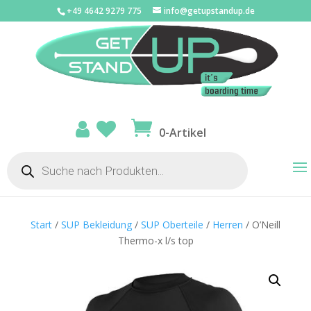
+49 4642 9279 775
info@getupstandup.de
0-Artikel
Products
search
Start
/
SUP Bekleidung
/
SUP Oberteile
/
Herren
/ O’Neill
Thermo-x l/s top