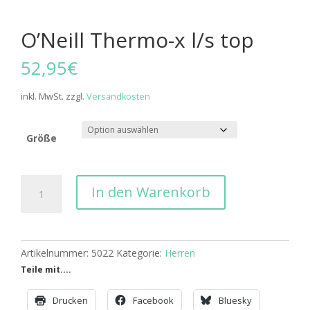
O’Neill Thermo-x l/s top
52,95
€
inkl. MwSt.
zzgl.
Versandkosten
Größe
O'Neill
In den Warenkorb
Thermo-
x
l/s
top
Artikelnummer:
5022
Kategorie:
Herren
Menge
Teile mit....
Drucken
Facebook
Bluesky