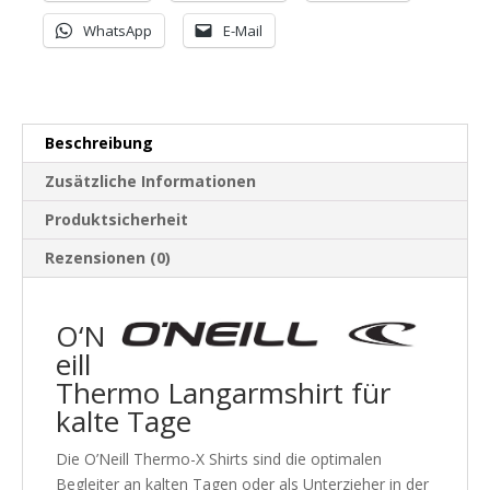
WhatsApp
E-Mail
Beschreibung
Zusätzliche Informationen
Produktsicherheit
Rezensionen (0)
O‘N
eill
Thermo Langarmshirt für
kalte Tage
Die O’Neill Thermo-X Shirts sind die optimalen
Begleiter an kalten Tagen oder als Unterzieher in der