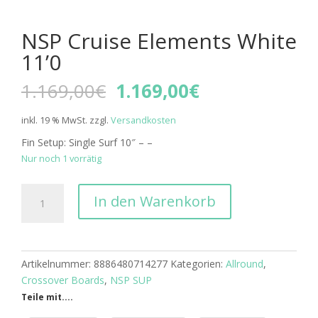
NSP Cruise Elements White
11’0
Ursprünglicher
Aktueller
1.169,00
€
1.169,00
€
Preis
Preis
war:
ist:
inkl. 19 % MwSt.
zzgl.
Versandkosten
1.169,00€
1.169,00€.
Fin Setup: Single Surf 10″ – –
Nur noch 1 vorrätig
NSP
In den Warenkorb
Cruise
Elements
White
11'0
Artikelnummer:
8886480714277
Kategorien:
Allround
,
Menge
Crossover Boards
,
NSP SUP
Teile mit....