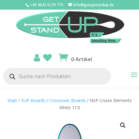
+49 4642 9279 775
info@getupstandup.de
0-Artikel
Products
search
Start
/
SUP Boards
/
Crossover Boards
/ NSP Cruise Elements
White 11’0