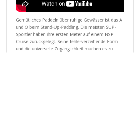
Gemütliches Paddeln über ruhige Gewässer ist das A
und O beim Stand-Up-Paddling. Die meisten SUP-
Sportler haben ihre ersten Meter auf einem NSP
Cruise zurückgelegt. Seine fehlerverzeihende Form
und die universelle Zugänglichkeit machen es zu
einem globalen Favoriten.
Cruise Elements – Eigenschaften
Doppelkonkave für optimales Gleiten und ein
extrem stabiles Board, ideal für Flachwasser, kleine
Wellen und Brandung.
Die Kombination aus Fiberglas, robustem Gelcoat,
Glasfaser-Stringern, einer Holzschicht unter dem
Standbereich und einem EPS-Kern mit sicheren
Zellen macht dieses Board langlebig, preiswert und
bietet jahrelange Performance.