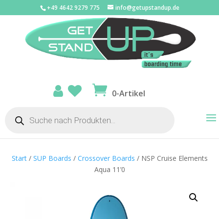
+49 4642 9279 775
info@getupstandup.de
0-Artikel
Products
search
Start
/
SUP Boards
/
Crossover Boards
/ NSP Cruise Elements
Aqua 11’0