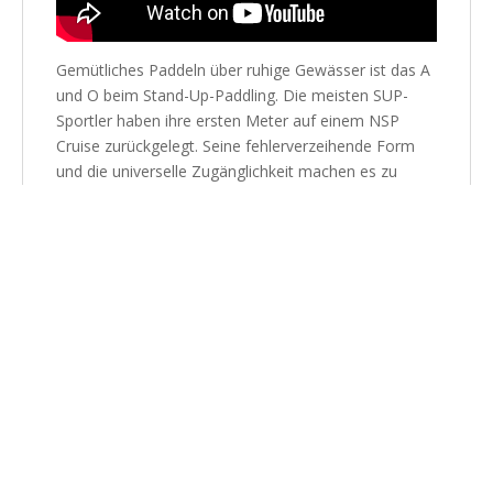
Gemütliches Paddeln über ruhige Gewässer ist das A
und O beim Stand-Up-Paddling. Die meisten SUP-
Sportler haben ihre ersten Meter auf einem NSP
Cruise zurückgelegt. Seine fehlerverzeihende Form
und die universelle Zugänglichkeit machen es zu
einem globalen Favoriten.
Cruise Elements – Eigenschaften
Doppelkonkave für optimales Gleiten und ein
extrem stabiles Board, ideal für Flachwasser, kleine
Wellen und Brandung.
Die Kombination aus Fiberglas, robustem Gelcoat,
Glasfaser-Stringern, einer Holzschicht unter dem
Standbereich und einem EPS-Kern mit sicheren
Zellen macht dieses Board langlebig, preiswert und
bietet jahrelange Performance.