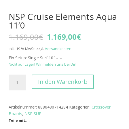
NSP Cruise Elements Aqua
11’0
Ursprünglicher
Aktueller
1.169,00
€
1.169,00
€
Preis
Preis
war:
ist:
inkl. 19 % MwSt.
zzgl.
Versandkosten
1.169,00€
1.169,00€.
Fin Setup: Single Surf 10″ – –
Nicht auf Lager! Wir melden uns bei Dir!
NSP
In den Warenkorb
Cruise
Elements
Aqua
11'0
Artikelnummer:
8886480714284
Kategorien:
Crossover
Menge
Boards
,
NSP SUP
Teile mit....