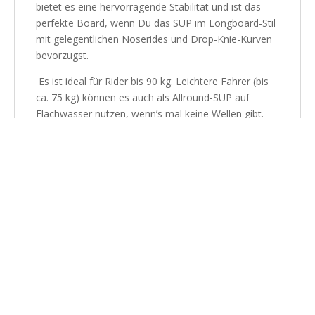
bietet es eine hervorragende Stabilität und ist das
perfekte Board, wenn Du das SUP im Longboard-Stil
mit gelegentlichen Noserides und Drop-Knie-Kurven
bevorzugst.
Es ist ideal für Rider bis 90 kg. Leichtere Fahrer (bis
ca. 75 kg) können es auch als Allround-SUP auf
Flachwasser nutzen, wenn’s mal keine Wellen gibt.
Du bist Dir nicht sicher, ob es das richtige SUP für
Dich ist? Dann melde Dich bei uns, wir beraten Dich
gerne.
Größe: 10'0 ’’ x 29 3/4 x 4 3/16 [146 l]
Eigenschaften
: Doppel Wood Sandwich
Konstruktion, EVA Deck, inkl. Center Fin
Ausstattung:
Double Wood Sandwich
construction, EVA deck, inkl. Center Fin