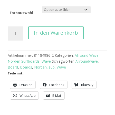
Farbauswahl
Norden
In den Warenkorb
Pintail
10'0''
SUP
Menge
Artikelnummer:
81184986-2
Kategorien:
Allround Wave
,
Norden Surfboards
,
Wave
Schlagwörter:
Allroundwave
,
Board
,
Boards
,
Norden
,
sup
,
Wave
Teile mit....
Drucken
Facebook
Bluesky
WhatsApp
E-Mail