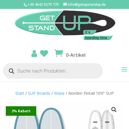
+49 4642 9279 775
info@getupstandup.de
0-Artikel
Products
search
Start
/
SUP Boards
/
Wave
/ Norden Pintail 10’0” SUP
3% Rabatt