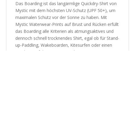
Das Boarding ist das langärmlige Quickdry-Shirt von
Mystic mit dem höchsten UV-Schutz (UPF 50+), um
maximalen Schutz vor der Sonne zu haben. Mit
Mystic Waterwear-Prints auf Brust und Rücken erfüllt
das Boarding alle Kriterien als atmungsaktives und
dennoch schnell trocknendes Shirt, egal ob für Stand-
up-Paddling, Wakeboarden, Kitesurfen oder einen
Tag lang auf dem Boot zu verbringen.
UV Protection (UPF 50+)
Passform: Regular fit, Langarm
Material: 65% Baumwolle / 35% Polyester
Ähnliche Produkte
50% Rabatt