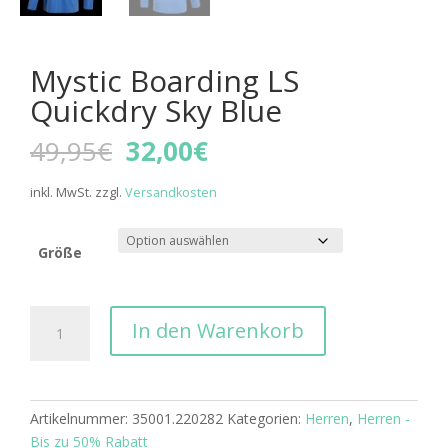
Mystic Boarding LS
Quickdry Sky Blue
Ursprünglicher
Aktueller
49,95
€
32,00
€
Preis
Preis
war:
ist:
inkl. MwSt.
zzgl.
Versandkosten
49,95€
32,00€.
Größe
Mystic
In den Warenkorb
Boarding
LS
Quickdry
Sky
Artikelnummer:
35001.220282
Kategorien:
Herren
,
Herren -
Blue
Bis zu 50% Rabatt