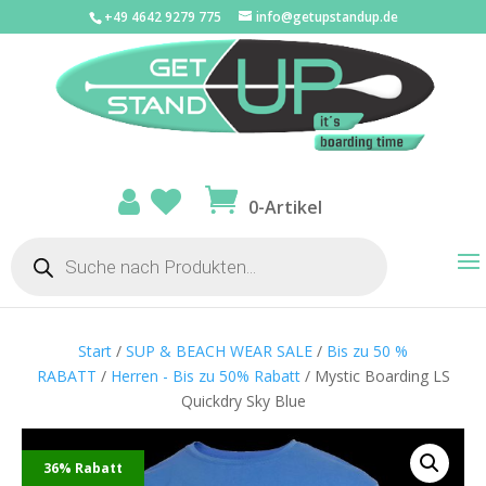
+49 4642 9279 775
info@getupstandup.de
0-Artikel
Products
search
Start
/
SUP & BEACH WEAR SALE
/
Bis zu 50 %
RABATT
/
Herren - Bis zu 50% Rabatt
/ Mystic Boarding LS
Quickdry Sky Blue
36% Rabatt