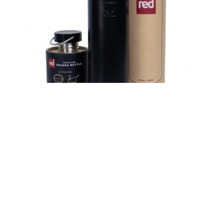
Red Original Insulated
Drinks Bottle 750ml –
Doppelwandige Edelstahl
Trinkflasche – Black
29,95
€
inkl. 19 % MwSt.
zzgl.
Versandkosten