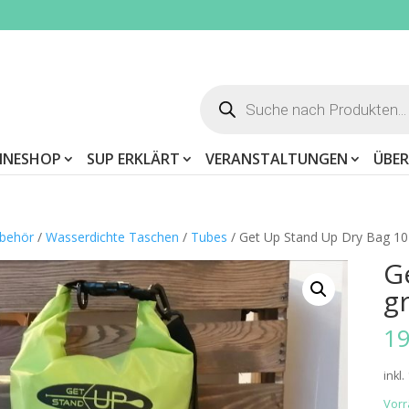
Products
search
INESHOP
SUP ERKLÄRT
VERANSTALTUNGEN
ÜBER
behör
/
Wasserdichte Taschen
/
Tubes
/ Get Up Stand Up Dry Bag 10 
G
g
19
inkl
Vorr