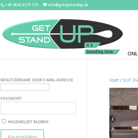
+49 4642 9279 775
info@getupstandup.de
ONL
BENUTZERNAME ODER E-MAIL-ADRESSE
Start
/
SUP Zu
PASSWORT
ANGEMELDET BLEIBEN