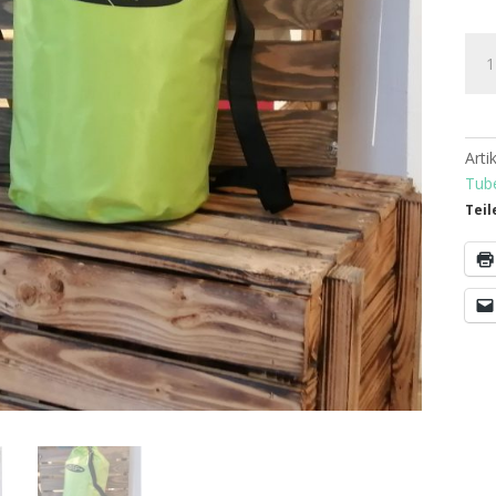
Get
Up
Sta
Up
Dry
Art
Bag
Tub
10
Teil
Lite
grü
Men