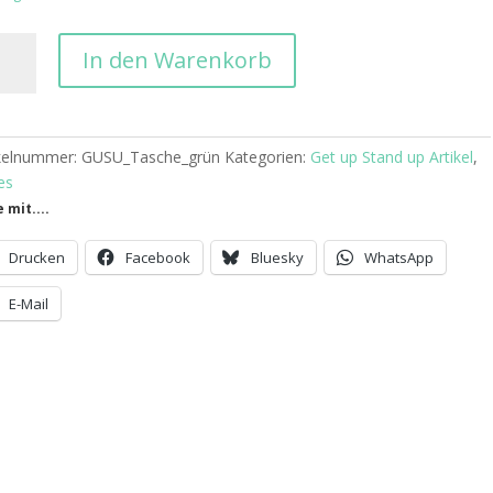
In den Warenkorb
nd
ikelnummer:
GUSU_Tasche_grün
Kategorien:
Get up Stand up Artikel
,
es
e mit....
r
n
Drucken
Facebook
Bluesky
WhatsApp
ge
E-Mail