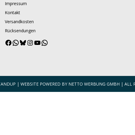
Impressum
Kontakt
Versandkosten
Rücksendungen
Facebook
WhatsApp
Bluesky
Instagram
YouTube
WhatsApp
Channel
STANDUP | WEBSITE POWERED BY
NETTO WERBUNG GMBH
| ALL 