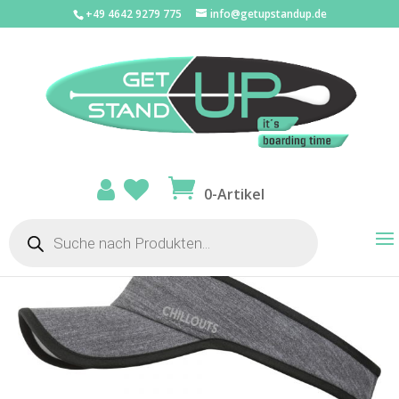
+49 4642 9279 775
info@getupstandup.de
Start
/
STREETWEAR
/
Accessoires
/ Chillouts Silverstone Hat
Dark grey
24% Rabatt
0-Artikel
Products
search