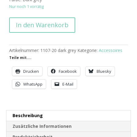
Nur noch 1 vorrätig
Chillouts
In den Warenkorb
Silverstone
Hat
Dark
grey
Artikelnummer:
1107-20 dark grey
Kategorie:
Accessoires
Menge
Teile mit....
Drucken
Facebook
Bluesky
WhatsApp
E-Mail
Beschreibung
Zusätzliche Informationen
Produktsicherheit