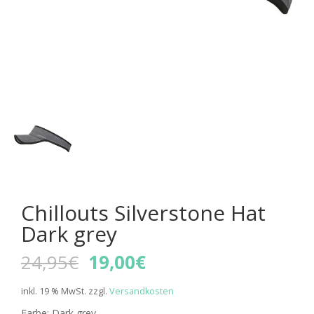
Chillouts Silverstone Hat
Dark grey
Ursprünglicher
Aktueller
24,95
€
19,00
€
Preis
Preis
war:
ist:
inkl. 19 % MwSt.
zzgl.
Versandkosten
24,95€
19,00€.
Farbe: Dark grey