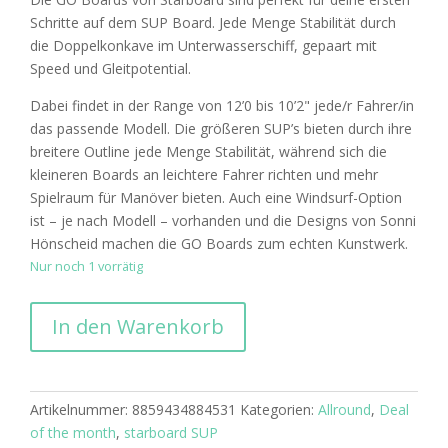
Schritte auf dem SUP Board. Jede Menge Stabilität durch
die Doppelkonkave im Unterwasserschiff, gepaart mit
Speed und Gleitpotential.
Dabei findet in der Range von 12’0 bis 10’2" jede/r Fahrer/in
das passende Modell. Die größeren SUP’s bieten durch ihre
breitere Outline jede Menge Stabilität, während sich die
kleineren Boards an leichtere Fahrer richten und mehr
Spielraum für Manöver bieten. Auch eine Windsurf-Option
ist – je nach Modell – vorhanden und die Designs von Sonni
Hönscheid machen die GO Boards zum echten Kunstwerk.
Nur noch 1 vorrätig
2022
In den Warenkorb
Starboard
SUP
10'2"
x
Artikelnummer:
8859434884531
Kategorien:
Allround
,
Deal
29"
of the month
,
starboard SUP