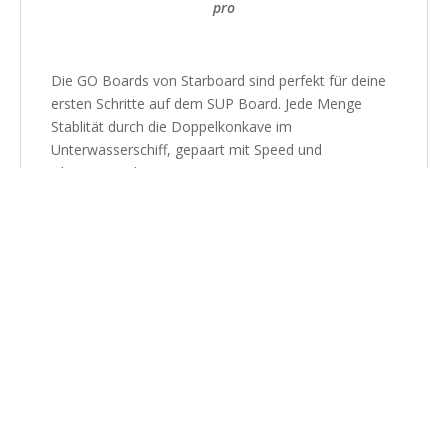
pro
Die GO Boards von Starboard sind perfekt für deine
ersten Schritte auf dem SUP Board. Jede Menge
Stablität durch die Doppelkonkave im
Unterwasserschiff, gepaart mit Speed und
Gleitpotential.
Dabei findet in der Range von 12’0 bis 10’2″ jede/r
Fahrer/in das passende Modell. Die größeren SUP’s
bieten durch ihre beitere Outline jede Menge
Stabilität, während sich die kleineren Boards an
leichtere Fahrer richten und mehr Spielraum für
Manöver bieten. Auch eine Windsurf-Option ist – je
nach Modell – vorhanden und die Designs von Sonni
Hönscheid machen die GO Boards zum echten
Kunstwerk.
WARUM ERHIELT DER GO 10/10
Punkte IM SUP Boarder
Magazine ALS BESTES