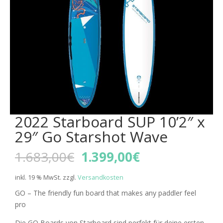
2022 Starboard SUP 10’2″ x
29″ Go Starshot Wave
Ursprünglicher
Aktueller
1.683,00
€
1.399,00
€
Preis
Preis
war:
ist:
inkl. 19 % MwSt.
zzgl.
Versandkosten
1.683,00€
1.399,00€.
GO – The friendly fun board that makes any paddler feel
pro
Die GO Boards von Starboard sind perfekt für deine ersten