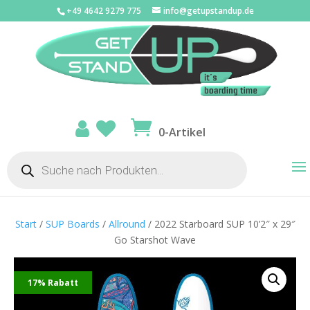
+49 4642 9279 775
info@getupstandup.de
0-Artikel
Products
search
Start
/
SUP Boards
/
Allround
/ 2022 Starboard SUP 10’2″ x 29″
Go Starshot Wave
17% Rabatt