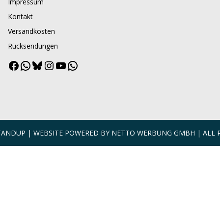
Impressum
Kontakt
Versandkosten
Rücksendungen
Facebook
WhatsApp
Bluesky
Instagram
YouTube
WhatsApp
Channel
STANDUP | WEBSITE POWERED BY
NETTO WERBUNG GMBH
| ALL 