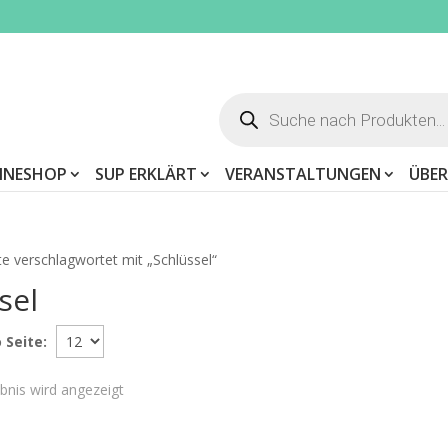
Products
search
INESHOP
SUP ERKLÄRT
VERANSTALTUNGEN
ÜBER
e verschlagwortet mit „Schlüssel“
sel
 Seite:
bnis wird angezeigt