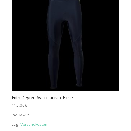
Enth Degree Aveiro unisex Hose
115,00
€
inkl. MwSt.
zzgl.
Versandkosten