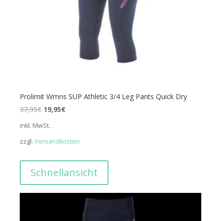
Prolimit Wmns SUP Athletic 3/4 Leg Pants Quick Dry
Ursprünglicher
Aktueller
37,95
€
19,95
€
Preis
Preis
inkl. MwSt.
war:
ist:
zzgl.
Versandkosten
37,95€
19,95€.
Schnellansicht