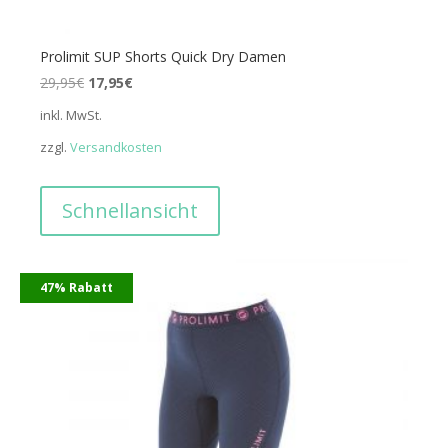
Prolimit SUP Shorts Quick Dry Damen
Ursprünglicher
Aktueller
29,95
€
17,95
€
Preis
Preis
inkl. MwSt.
war:
ist:
zzgl.
Versandkosten
29,95€
17,95€.
Schnellansicht
47% Rabatt