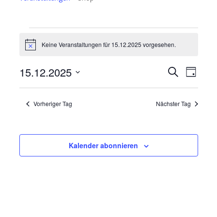
Veranstaltungen
für
Keine Veranstaltungen für 15.12.2025 vorgesehen.
Hinweis
15.12.2025
Veransta
Vera
15.12.2025
Suche
Tag
Ansic
Suche
Datum
Navi
und
wählen.
Vorheriger Tag
Nächster Tag
Ansichte
Navigati
Kalender abonnieren